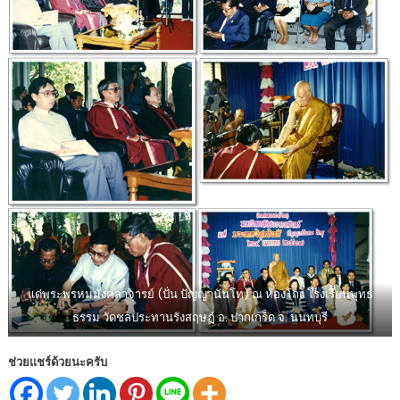
แด่พระพรหมมังคลาจารย์ (ปั่น ปัญญานันโท) ณ ห้องโถง โรงเรียนพุทธ
ธรรม วัดชลประทานรังสฤษฏ์ อ. ปากเกร็ด จ. นนทบุรี
ช่วยแชร์ด้วยนะครับ