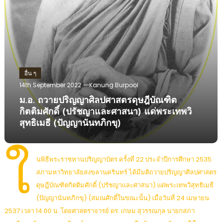
อื่น ๆ
14th September 2022
Kanung Burpool
ม.อ. ถวายปริญญาศิลปศาสตรดุษฎีบัณฑิต
กิตติมศักดิ์ (ปรัชญาและศาสนา) แด่พระเทพวิ
สุทธิเมธี (ปัญญานันทภิกขุ)
ใ
นพิธีพระราชทานปริญญาบัตร ครั้งที่ 22 ประจำปีการศึกษา 2535
สภามหาวิทยาลัยสงขลานครินทร์ ได้มีมติถวายปริญญาศิลปศาสตร
ดุษฎีบัณฑิตกิตติมศักดิ์ (ปรัชญาและศาสนา) แด่พระเทพวิสุทธิเมธี
(ปัญญานันทภิกขุ) (สมณศักดิ์ในขณะนั้น) เมื่อวันที่ 24 เมษายน
2537 เวลา 14.00 น. โดยศาสตราจารย์ ดร. เกษม สุวรรณกุล นายกสภา