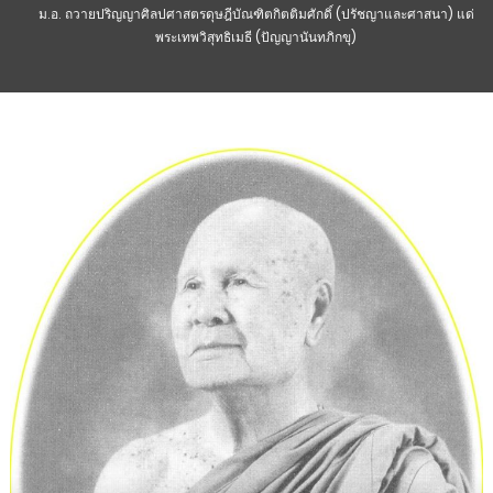
ม.อ. ถวายปริญญาศิลปศาสตรดุษฎีบัณฑิตกิตติมศักดิ์ (ปรัชญาและศาสนา) แด่
พระเทพวิสุทธิเมธี (ปัญญานันทภิกขุ)