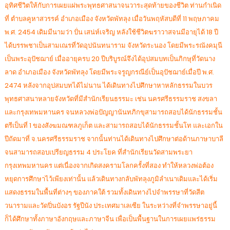
อุทิศชีวิตให้กับการเผยแผ่พระพุทธศาสนาจนวาระสุดท้ายของชีวิต ท่านกำเนิด
ที่ ตำบลคูหาสวรรค์ อำเภอเมือง จังหวัดพัทลุง เมื่อวันพฤหัสบดีที่ 11 พฤษภาคม
พ.ศ. 2454 เดิมมีนามว่า ปั่น เสน่ห์เจริญ หลังใช้ชีวิตฆราวาสจนมีอายุได้ 18 ปี
ได้บรรพชาเป็นสามเณรที่วัดอุปนันทนาราม จังหวัดระนอง โดยมีพระรณังคมุนี
เป็นพระอุปัชฌาย์ เมื่ออายุครบ 20 ปีบริบูรณ์จึงได้อุปสมบทเป็นภิกษุที่วัดนาง
ลาด อำเภอเมือง จังหวัดพัทลุง โดยมีพระจรูญกรณีย์เป็นอุปัชฌาย์เมื่อปี พ.ศ.
2474 หลังจากอุปสมบทได้ไม่นาน ได้เดินทางไปศึกษาหาหลักธรรมในบวร
พุทธศาสนาหลายจังหวัดที่มีสำนักเรียนธรรมะ เช่น นครศรีธรรมราช สงขลา
และกรุงเทพมหานคร จนหลวงพ่อปัญญานันทภิกขุสามารถสอบได้นักธรรมชั้น
ตรีเป็นที่ 1 ของสังฆมณฑลภูเก็ต และสามารถสอบได้นักธรรมชั้นโท และเอกใน
ปีถัดมาที่ จ.นครศรีธรรมราช จากนั้นท่านได้เดินทางไปศึกษาต่อด้านภาษาบาลี
จนสามารถสอบเปรียญธรรม 4 ประโยค ที่สำนักเรียนวัดสามพระยา
กรุงเทพมหานคร แต่เนื่องจากเกิดสงครามโลกครั้งที่สอง ทำให้หลวงพ่อต้อง
หยุดการศึกษาไว้เพียงเท่านั้น แล้วเดินทางกลับพัทลุงภูมิลำเนาเดิมและได้เริ่ม
แสดงธรรมในพื้นที่ต่างๆ ของภาคใต้ รวมทั้งเดินทางไปจำพรรษาที่วัดสีต
วนารามและวัดปิ่นบังอร รัฐปีนัง ประเทศมาเลเซีย ในระหว่างที่จำพรรษาอยู่นี้
ก็ได้ศึกษาทั้งภาษาอังกฤษและภาษาจีน เพื่อเป็นพื้นฐานในการเผยแพร่ธรรม