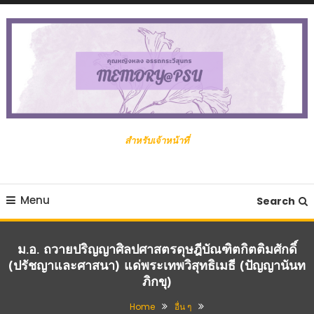
Skip
To
Content
สำหรับเจ้าหน้าที่
Menu
Search
ม.อ. ถวายปริญญาศิลปศาสตรดุษฎีบัณฑิตกิตติมศักดิ์
(ปรัชญาและศาสนา) แด่พระเทพวิสุทธิเมธี (ปัญญานันท
ภิกขุ)
Home
อื่น ๆ