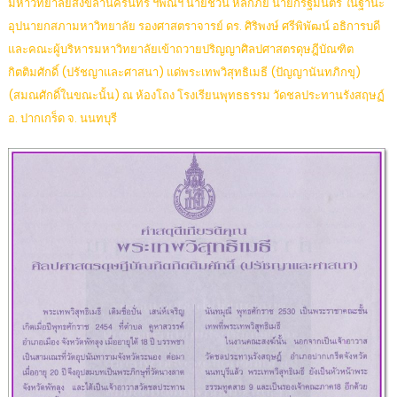
มหาวิทยาลัยสงขลานครินทร์ ฯพณฯ นายชวน หลีกภัย นายกรัฐมนตรี ในฐานะ
อุปนายกสภามหาวิทยาลัย รองศาสตราจารย์ ดร. ศิริพงษ์ ศรีพิพัฒน์ อธิการบดี
และคณะผู้บริหารมหาวิทยาลัยเข้าถวายปริญญาศิลปศาสตรดุษฎีบัณฑิต
กิตติมศักดิ์ (ปรัชญาและศาสนา) แด่พระเทพวิสุทธิเมธี (ปัญญานันทภิกขุ)
(สมณศักดิ์ในขณะนั้น) ณ ห้องโถง โรงเรียนพุทธธรรม วัดชลประทานรังสฤษฏ์
อ. ปากเกร็ด จ. นนทบุรี