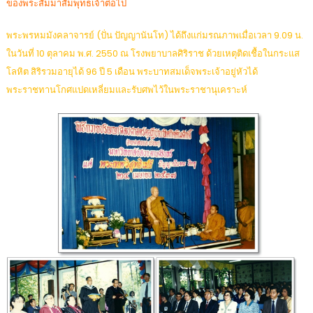
ของพระสัมมาสัมพุทธเจ้าต่อไป
พระพรหมมังคลาจารย์ (ปั่น ปัญญานันโท) ได้ถึงแก่มรณภาพเมื่อเวลา 9.09 น.
ในวันที่ 10 ตุลาคม พ.ศ. 2550 ณ โรงพยาบาลศิริราช ด้วยเหตุติดเชื้อในกระแส
โลหิต สิริรวมอายุได้ 96 ปี 5 เดือน พระบาทสมเด็จพระเจ้าอยู่หัวได้
พระราชทานโกศแปดเหลี่ยมและรับศพไว้ในพระราชานุเคราะห์