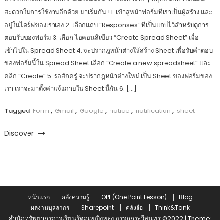
สะดวกในการใช้งานอีกด้วย มาเริ่มกัน ! 1. เข้าสู่หน้าฟอร์มที่เราเป็นผู้สร้าง และ
อยู่ในไดร์ฟของเราเอง 2. เลือกแถบ “Responses” ที่เป็นแถบไว้สำหรับดูการ
ตอบรับของฟอร์ม 3. เลือก ไอคอนสีเขียว “Create Spread Sheet” เพื่อ
เข้าไปใน Spread Sheet 4. จะปรากฎหน้าต่างให้สร้าง Sheet เพื่อรับคำตอบ
ของฟอร์มนี้ใน Spread Sheet เลือก “Create a new spreadsheet” และ
คลิก “Create” 5. รอสักครู่ จะปรากฎหน้าต่างใหม่ เป็น Sheet ของฟอร์มของ
เรา เราจะมาตั้งค่าแจ้งภายใน Sheet นี้กัน 6. […]
Tagged
Form
,
Gmail
,
Google
,
notice
,
notification
,
sheet
Discover
หน้าแรก
คลังความรู้
OPL (One Point Lesson)
Blog
ผลงานบุคลากร
Sharepoint
คลังสื่อ
Think&Tank
สำนักทรัพยากรการเรียนรู้คูณหญิงหลง อรรถกระวีสุนทร ©2022
|
Theme: