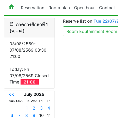
home
Reservation
Room plan
Open hour
Contact 
Reserve list on
Tue 22/07/
date_range
ภาคการศึกษาที่ 1
(จ. - ศ.)
Room Edutainment Room
03/08/2569-
07/08/2569 08:30-
21:00
Today: Fri
07/08/2569 Closed
Time
21:00
<<
July 2025
>>
Sun
Mon
Tue
Wed
Thu
Fri
Sat
1
2
3
4
5
6
7
8
9
10
11
12