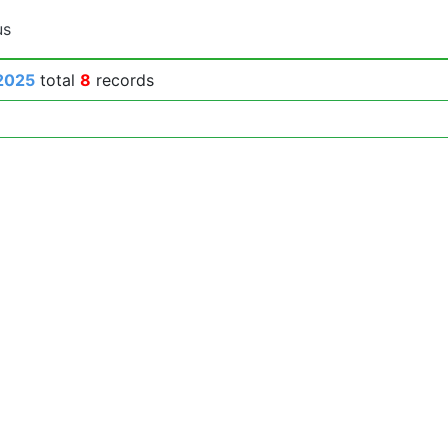
us
2025
total
8
records