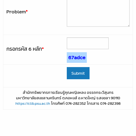
Problem
*
กรอกรหัส 6 หลัก
*
67adce
สำนักทรัพยากรการเรียนรู้คุณหญิงหลง อรรถกระวีสุนทร
มหาวิทยาลัยสงขลานครินทร์ ต.คอหงส์ อ.หาดใหญ่ จ.สงขลา 90110
https://clib.psu.ac.th
โทรศัพท์ 074-282352 โทรสาร 074-282398