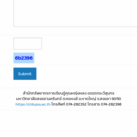
6b2396
สำนักทรัพยากรการเรียนรู้คุณหญิงหลง อรรถกระวีสุนทร
มหาวิทยาลัยสงขลานครินทร์ ต.คอหงส์ อ.หาดใหญ่ จ.สงขลา 90110
https://clib.psu.ac.th
โทรศัพท์ 074-282352 โทรสาร 074-282398